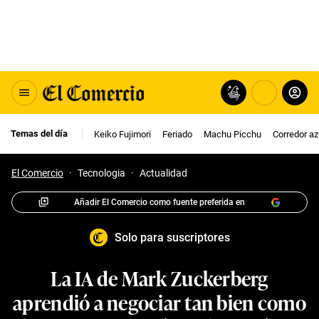
Temas del día
Keiko Fujimori
Feriado
Machu Picchu
Corredor az
El Comercio
·
Tecnologia
·
Actualidad
Añadir El Comercio como fuente preferida en
Solo para suscriptores
La IA de Mark Zuckerberg
aprendió a negociar tan bien como