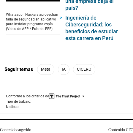
una empresa deja el
0
país?
seconds
of
Whatsapp | Hackers aprovechan
Ingeniería de
1
falla de seguridad en aplicativo
minute,
Ciberseguridad: los
para instalar programa espía.
10
(Video de AFP / Foto de EFE)
beneficios de estudiar
seconds
esta carrera en Perú
Seguir temas
Meta
IA
CICERO
Conforme a los criterios de
Tipo de trabajo:
Noticias
Contenido sugerido
Contenido
GEC