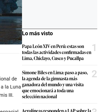
Lo más visto
1
Papa León XIV en Perú: estas son
todas las actividades confirmadas en
Lima, Chiclayo, Cusco y Pucallpa
2
Simone Biles en Lima: paso a paso,
la agenda de la gimnasta más
ional de
ganadora del mundo y una visita
 a la Luna
que emocionará a toda una
is III.
selección nacional
Aerolíneas responden a LAP sobre la
 espacial