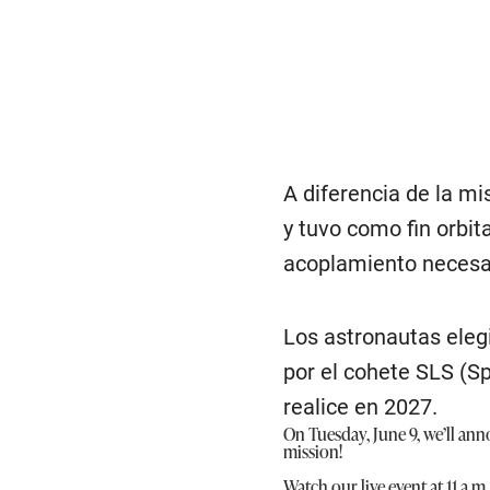
A diferencia de la mi
y tuvo como fin orbit
acoplamiento necesari
Los astronautas eleg
por el cohete SLS (S
realice en 2027.
On Tuesday, June 9, we’ll an
mission!
Watch our live event at 11 a.m