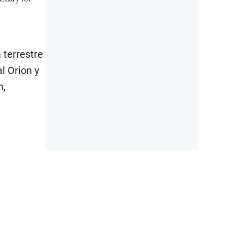
 terrestre
l Orion y
n,