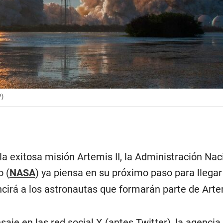
P)
a exitosa misión Artemis II, la Administración Nac
o (
NASA
) ya piensa en su próximo paso para llegar
ncirá a los astronautas que formarán parte de Artem
je en las red social X (antes Twitter), la agencia