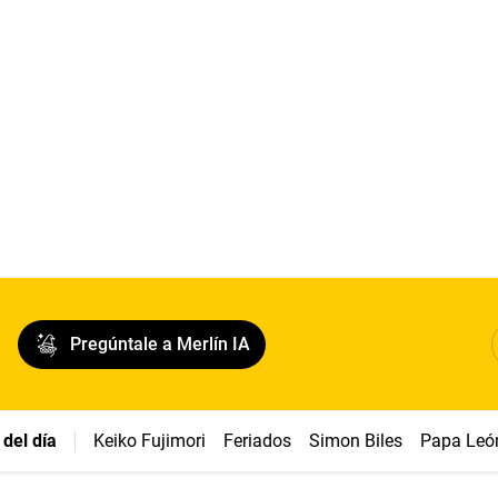
Pregúntale a Merlín IA
del día
Keiko Fujimori
Feriados
Simon Biles
Papa Leó