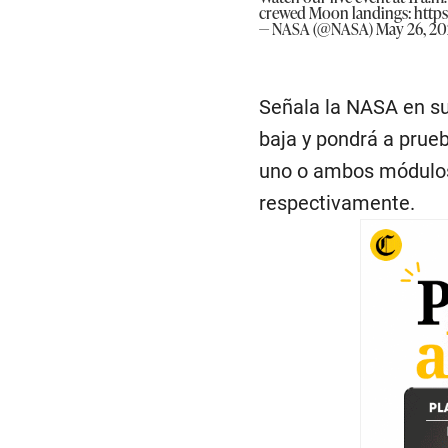
crewed Moon landings:
http
— NASA (@NASA)
May 26, 2
Señala la NASA en su
baja y pondrá a prueb
uno o ambos módulos 
respectivamente.