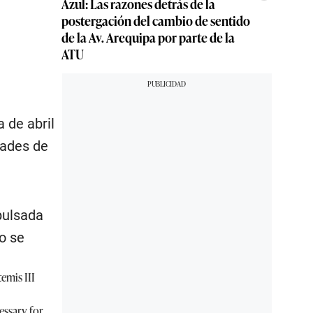
Azul: Las razones detrás de la
postergación del cambio de sentido
de la Av. Arequipa por parte de la
ATU
 de abril
dades de
pulsada
o se
emis
III
essary for