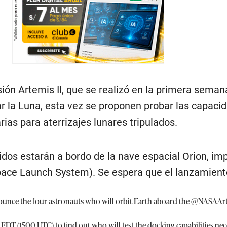
sión Artemis II, que se realizó en la primera semana
ar la Luna, esta vez se proponen probar las capaci
as para aterrizajes lunares tripulados.
idos estarán a bordo de la nave espacial Orion, im
pace Launch System). Se espera que el lanzamient
nounce the four astronauts who will orbit Earth aboard the
@NASAArt
. EDT (1500 UTC) to find out who will test the docking capabilities nec