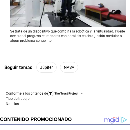
0
Se trata de un dispositivo que combina la robótica y la virtualidad. Puede
o
acelerar el progreso en menores con parálisis cerebral, lesión medular o
f
algún problema congénito.
4
m
i
n
u
t
Seguir temas
Júpiter
NASA
e
s
,
4
5
Conforme a los criterios de
s
e
Tipo de trabajo:
c
Noticias
o
n
d
s