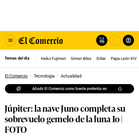
Temas del día
Keiko Fujimori
Simon Biles
Dólar
Papa León XIV
El Comercio
·
Tecnologia
·
Actualidad
Añadir El Comercio como fuente preferida en
Júpiter: la nave Juno completa su
sobrevuelo gemelo de la luna Io |
FOTO