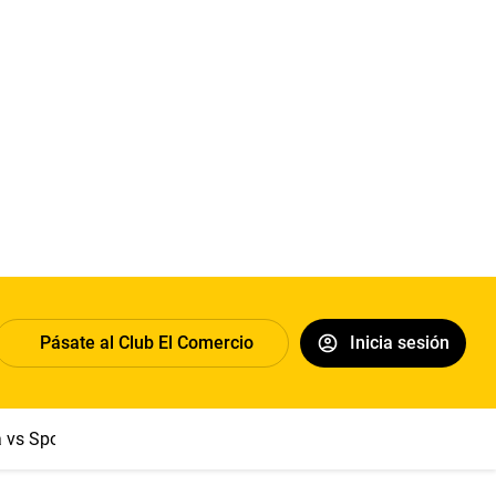
Pásate al Club El Comercio
Inicia sesión
a vs Sport Boys
Jorge Messi
Dólar
Papa León XIV
Congre