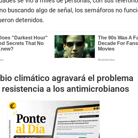
udades se vio a miles de personas, con sus teléfon
ano buscando algo de señal, los semáforos no func
ueron detenidos.
bio climático agravará el problema
 resistencia a los antimicrobianos