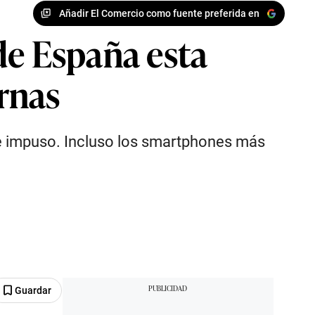
Añadir El Comercio como fuente preferida en
de España esta
rnas
a se impuso. Incluso los smartphones más
Guardar