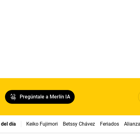
Pregúntale a Merlín IA
del día
Keiko Fujimori
Betssy Chávez
Feriados
Alianz