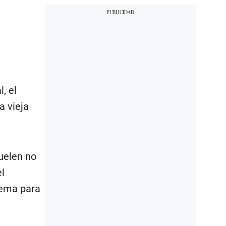
, el
a vieja
suelen no
el
lema para