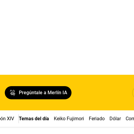
Pregúntale a Merlín IA
ón XIV
Temas del día
Keiko Fujimori
Feriado
Dólar
Cor