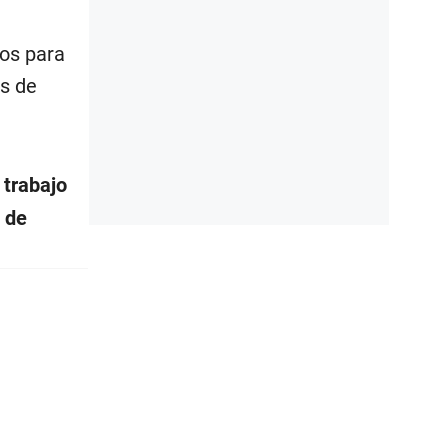
vos para
os de
e trabajo
s de