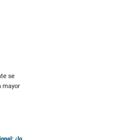
nte se
n mayor
onal: ¿lo