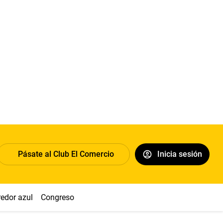
Pásate al Club El Comercio
Inicia sesión
redor azul
Congreso
Nasca
Acuña
Toledo
Sueldo míni