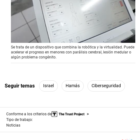
0
Se trata de un dispositivo que combina la robótica y la virtualidad. Puede
s
acelerar el progreso en menores con parálisis cerebral, lesión medular o
e
algún problema congénito.
c
o
n
d
s
o
Seguir temas
Israel
Hamás
Ciberseguridad
f
4
m
i
n
Conforme a los criterios de
u
t
Tipo de trabajo:
e
Noticias
s
,
4