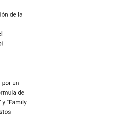
ión de la
l
bi
a por un
órmula de
 y “Family
stos