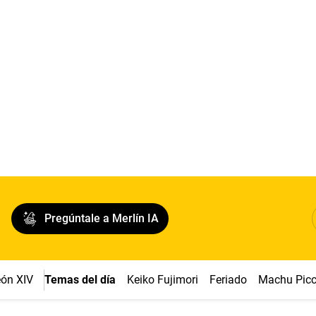
Pregúntale a Merlín IA
ón XIV
Temas del día
Keiko Fujimori
Feriado
Machu Pic