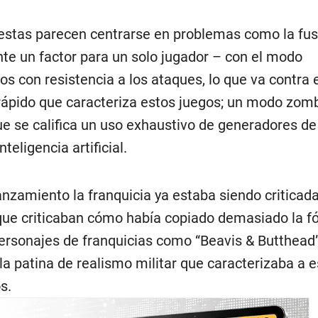
, estas parecen centrarse en problemas como la fus
e un factor para un solo jugador – con el modo
s con resistencia a los ataques, lo que va contra e
rápido que caracteriza estos juegos; un modo zom
ue se califica un uso exhaustivo de generadores de
eligencia artificial.
anzamiento la franquicia ya estaba siendo criticad
que criticaban cómo había copiado demasiado la f
 personajes de franquicias como “Beavis & Butthead”
a patina de realismo militar que caracterizaba a e
s.