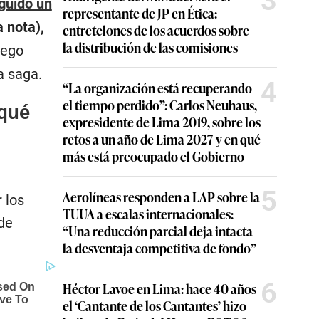
3
guido un
representante de JP en Ética:
 nota),
entretelones de los acuerdos sobre
la distribución de las comisiones
uego
a saga.
4
“La organización está recuperando
el tiempo perdido”: Carlos Neuhaus,
 qué
expresidente de Lima 2019, sobre los
retos a un año de Lima 2027 y en qué
más está preocupado el Gobierno
5
Aerolíneas responden a LAP sobre la
 los
TUUA a escalas internacionales:
 de
“Una reducción parcial deja intacta
la desventaja competitiva de fondo”
6
Héctor Lavoe en Lima: hace 40 años
el ‘Cantante de los Cantantes’ hizo