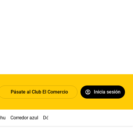
Pásate al Club El Comercio
Inicia sesión
chu
Corredor azul
Dólar
Congreso
Nasca
Acuña
Toled