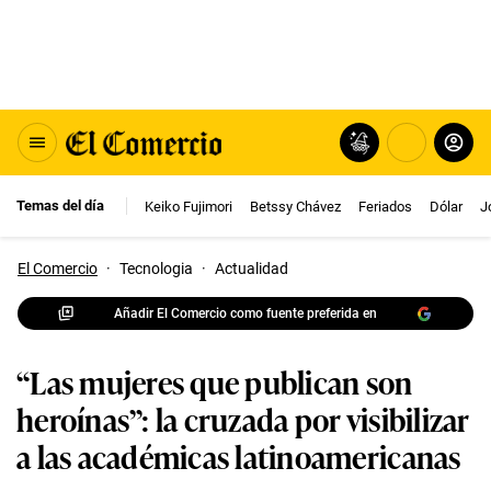
Temas del día
Keiko Fujimori
Betssy Chávez
Feriados
Dólar
J
El Comercio
·
Tecnologia
·
Actualidad
Añadir El Comercio como fuente preferida en
“Las mujeres que publican son
heroínas”: la cruzada por visibilizar
a las académicas latinoamericanas