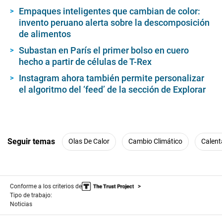
Empaques inteligentes que cambian de color:
invento peruano alerta sobre la descomposición
de alimentos
Subastan en París el primer bolso en cuero
hecho a partir de células de T-Rex
Instagram ahora también permite personalizar
el algoritmo del ‘feed’ de la sección de Explorar
Seguir temas
Olas De Calor
Cambio Climático
Calent
Conforme a los criterios de
Tipo de trabajo:
Noticias