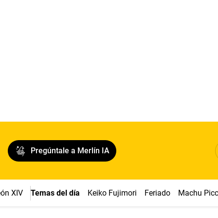
Pregúntale a Merlín IA
ón XIV
Temas del día
Keiko Fujimori
Feriado
Machu Pic