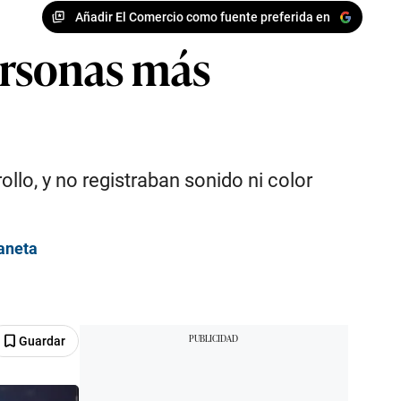
Añadir El Comercio como fuente preferida en
personas más
llo, y no registraban sonido ni color
laneta
Guardar