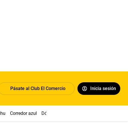
Pásate al Club El Comercio
Inicia sesión
chu
Corredor azul
Dólar
Congreso
Nasca
Acuña
Toled