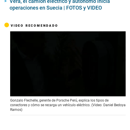
Vera, el camión eléctrico y autónomo inicia
operaciones en Suecia | FOTOS y VIDEO
VIDEO RECOMENDADO
0
Gonzalo Flechelle, gerente de Porsche Perú, explica los tipos de
s
conectores y cómo se recarga un vehículo eléctrico. (Video: Daniel Bedoya
e
Ramos)
c
o
n
d