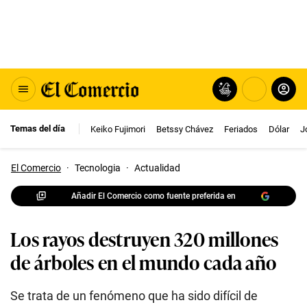
Temas del día
Keiko Fujimori
Betssy Chávez
Feriados
Dólar
J
El Comercio
·
Tecnologia
·
Actualidad
Añadir El Comercio como fuente preferida en
Los rayos destruyen 320 millones
de árboles en el mundo cada año
Se trata de un fenómeno que ha sido difícil de