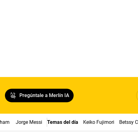
Pregúntale a Merlín IA
ngham
Jorge Messi
Temas del día
Keiko Fujimori
Betssy 