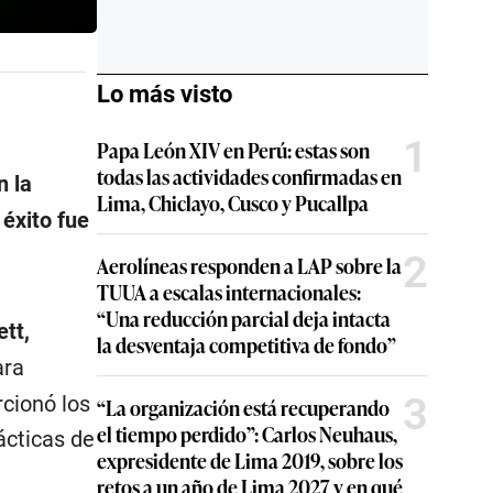
Lo más visto
1
Papa León XIV en Perú: estas son
todas las actividades confirmadas en
n la
Lima, Chiclayo, Cusco y Pucallpa
 éxito fue
2
Aerolíneas responden a LAP sobre la
TUUA a escalas internacionales:
“Una reducción parcial deja intacta
ett,
la desventaja competitiva de fondo”
ara
3
rcionó los
“La organización está recuperando
el tiempo perdido”: Carlos Neuhaus,
ácticas de
expresidente de Lima 2019, sobre los
retos a un año de Lima 2027 y en qué