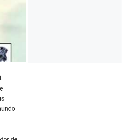
d
.
te
us
 mundo
ador de