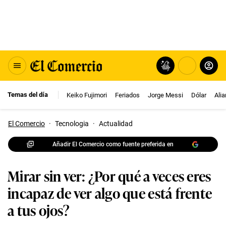
Temas del día
Keiko Fujimori
Feriados
Jorge Messi
Dólar
Ali
El Comercio
·
Tecnologia
·
Actualidad
Añadir El Comercio como fuente preferida en
Mirar sin ver: ¿Por qué a veces eres
incapaz de ver algo que está frente
a tus ojos?