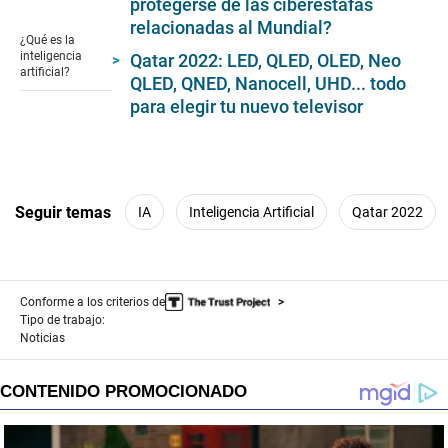
0
protegerse de las ciberestafas
seconds
relacionadas al Mundial?
of
¿Qué es la
1
inteligencia
Qatar 2022: LED, QLED, OLED, Neo
minute,
artificial?
QLED, QNED, Nanocell, UHD... todo
51
seconds
para elegir tu nuevo televisor
Seguir temas
IA
Inteligencia Artificial
Qatar 2022
Conforme a los criterios de
Tipo de trabajo:
Noticias