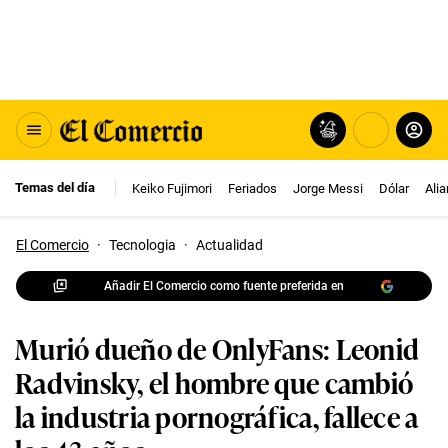
Temas del día
Keiko Fujimori
Feriados
Jorge Messi
Dólar
Ali
El Comercio
·
Tecnologia
·
Actualidad
Añadir El Comercio como fuente preferida en
Murió dueño de OnlyFans: Leonid
Radvinsky, el hombre que cambió
la industria pornográfica, fallece a