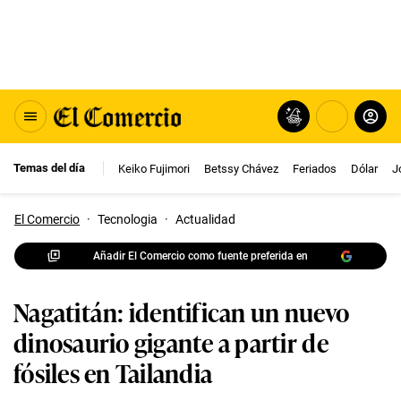
Temas del día
Keiko Fujimori
Betssy Chávez
Feriados
Dólar
J
El Comercio
·
Tecnologia
·
Actualidad
Añadir El Comercio como fuente preferida en
Nagatitán: identifican un nuevo
dinosaurio gigante a partir de
fósiles en Tailandia