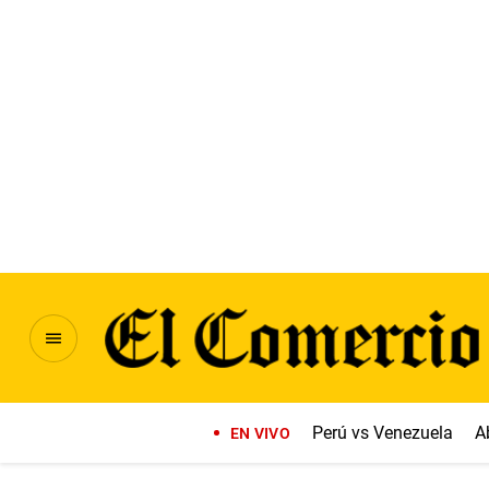
Perú vs Venezuela
A
EN VIVO