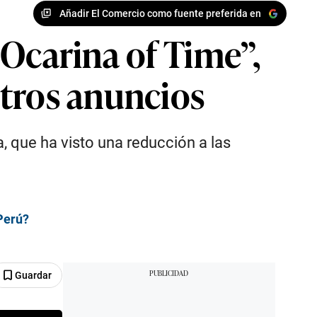
Añadir El Comercio como fuente preferida en
 Ocarina of Time”,
otros anuncios
, que ha visto una reducción a las
Perú?
Guardar