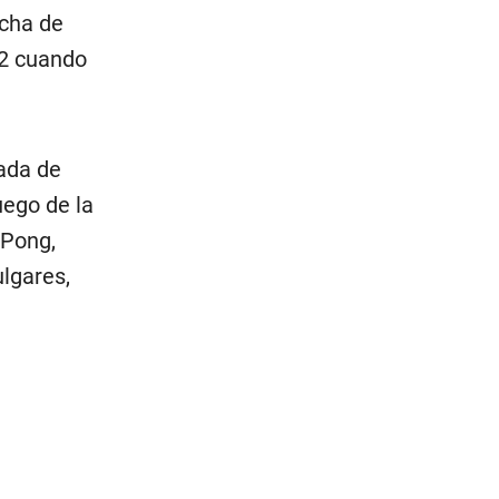
echa de
 2 cuando
ada de
uego de la
 Pong,
ulgares,