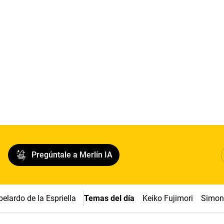
Pregúntale a Merlín IA
belardo de la Espriella
Temas del día
Keiko Fujimori
Simon 