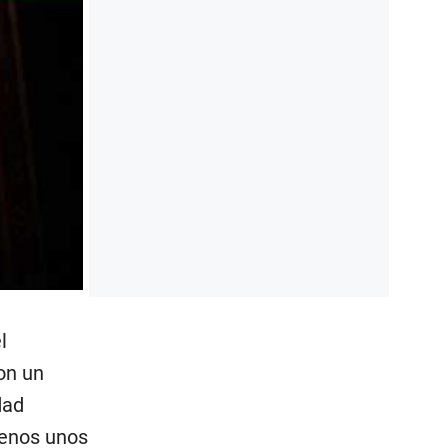
l
on un
dad
menos unos