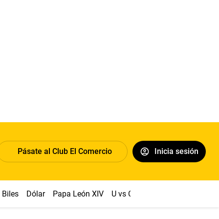
Pásate al Club El Comercio
Inicia sesión
Biles
Dólar
Papa León XIV
U vs Cristal
Congreso
Mach