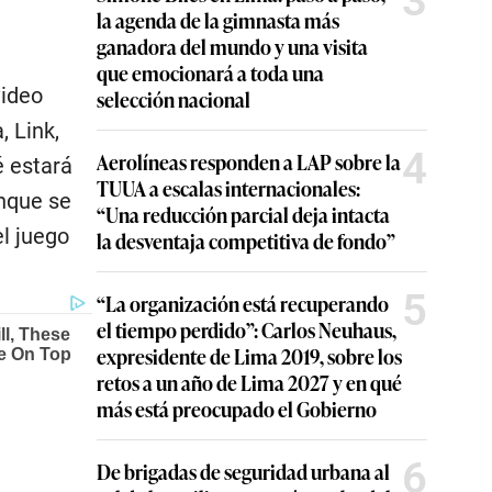
3
la agenda de la gimnasta más
ganadora del mundo y una visita
que emocionará a toda una
video
selección nacional
, Link,
4
Aerolíneas responden a LAP sobre la
é estará
TUUA a escalas internacionales:
unque se
“Una reducción parcial deja intacta
l juego
la desventaja competitiva de fondo”
5
“La organización está recuperando
el tiempo perdido”: Carlos Neuhaus,
expresidente de Lima 2019, sobre los
retos a un año de Lima 2027 y en qué
más está preocupado el Gobierno
6
De brigadas de seguridad urbana al