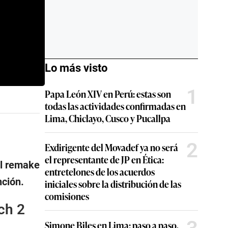
Lo más visto
1
Papa León XIV en Perú: estas son
todas las actividades confirmadas en
Lima, Chiclayo, Cusco y Pucallpa
2
Exdirigente del Movadef ya no será
el representante de JP en Ética:
el remake
entretelones de los acuerdos
nción.
iniciales sobre la distribución de las
comisiones
ch 2
Simone Biles en Lima: paso a paso,