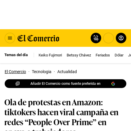
Temas del día
Keiko Fujimori
Betssy Chávez
Feriados
Dólar
J
El Comercio
·
Tecnologia
·
Actualidad
Añadir El Comercio como fuente preferida en
Ola de protestas en Amazon:
tiktokers hacen viral campaña en
redes “People Over Prime” en