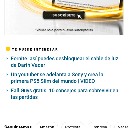
TE PUEDE INTERESAR
Fornite: así puedes desbloquear el sable de luz
de Darth Vader
Un youtuber se adelanta a Sony y crea la
primera PS5 Slim del mundo | VIDEO
Fall Guys gratis: 10 consejos para sobrevivir en
las partidas
Seguir temas
Amazon
Protesta
Empresa
Ver 