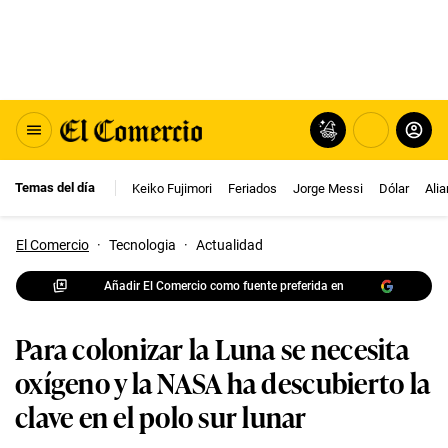
Temas del día
Keiko Fujimori
Feriados
Jorge Messi
Dólar
Ali
El Comercio
·
Tecnologia
·
Actualidad
Añadir El Comercio como fuente preferida en
Para colonizar la Luna se necesita
oxígeno y la NASA ha descubierto la
clave en el polo sur lunar