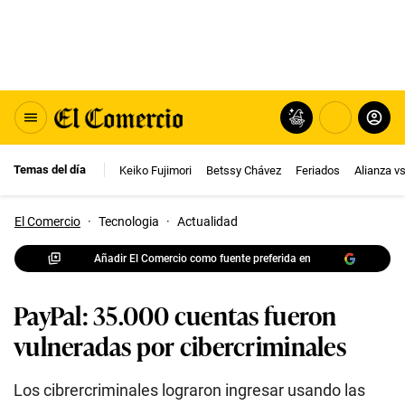
Temas del día
Keiko Fujimori
Betssy Chávez
Feriados
Alianza v
El Comercio
·
Tecnologia
·
Actualidad
Añadir El Comercio como fuente preferida en
PayPal: 35.000 cuentas fueron
vulneradas por cibercriminales
Los cibrercriminales lograron ingresar usando las