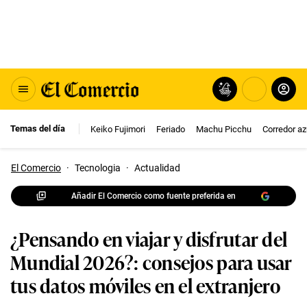
Temas del día
Keiko Fujimori
Feriado
Machu Picchu
Corredor az
El Comercio
·
Tecnologia
·
Actualidad
Añadir El Comercio como fuente preferida en
¿Pensando en viajar y disfrutar del
Mundial 2026?: consejos para usar
tus datos móviles en el extranjero