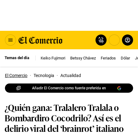
Temas del día
Keiko Fujimori
Betssy Chávez
Feriados
Dólar
J
El Comercio
·
Tecnologia
·
Actualidad
Añadir El Comercio como fuente preferida en
¿Quién gana: Tralalero Tralala o
Bombardiro Cocodrilo? Así es el
delirio viral del ‘brainrot’ italiano