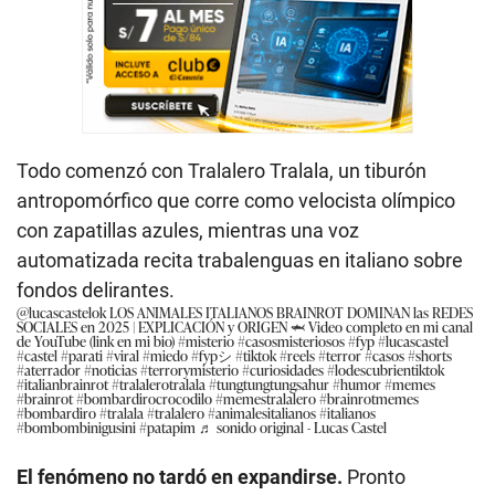
Todo comenzó con Tralalero Tralala, un tiburón
antropomórfico que corre como velocista olímpico
con zapatillas azules, mientras una voz
automatizada recita trabalenguas en italiano sobre
fondos delirantes.
@lucascastelok
LOS ANIMALES ITALIANOS BRAINROT DOMINAN las REDES
SOCIALES en 2025 | EXPLICACIÓN y ORIGEN 🦈 Video completo en mi canal
de YouTube (link en mi bio)
#misterio
#casosmisteriosos
#fyp
#lucascastel
#castel
#parati
#viral
#miedo
#fypシ
#tiktok
#reels
#terror
#casos
#shorts
#aterrador
#noticias
#terrorymisterio
#curiosidades
#lodescubrientiktok
#italianbrainrot
#tralalerotralala
#tungtungtungsahur
#humor
#memes
#brainrot
#bombardirocrocodilo
#memestralalero
#brainrotmemes
#bombardiro
#tralala
#tralalero
#animalesitalianos
#italianos
#bombombinigusini
#patapim
♬ sonido original - Lucas Castel
El fenómeno no tardó en expandirse.
Pronto