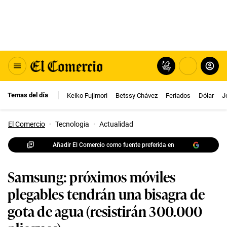
Temas del día
Keiko Fujimori
Betssy Chávez
Feriados
Dólar
J
El Comercio
·
Tecnologia
·
Actualidad
Añadir El Comercio como fuente preferida en
Samsung: próximos móviles
plegables tendrán una bisagra de
gota de agua (resistirán 300.000