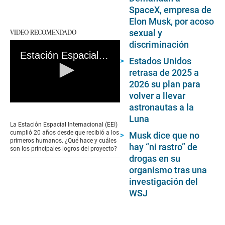
SpaceX, empresa de
Elon Musk, por acoso
VIDEO RECOMENDADO
sexual y
discriminación
Estación Espacial Internacional: Logros del proyecto que cumplió 20 años en el espacio
Estados Unidos
retrasa de 2025 a
2026 su plan para
volver a llevar
0
astronautas a la
seconds
Luna
of
La Estación Espacial Internacional (EEI)
7
cumplió 20 años desde que recibió a los
Musk dice que no
minutes,
primeros humanos. ¿Qué hace y cuáles
14
hay “ni rastro” de
son los principales logros del proyecto?
seconds
drogas en su
organismo tras una
investigación del
WSJ