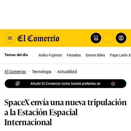
Temas del día
Keiko Fujimori
Feriados
Simon Biles
Papa León X
El Comercio
·
Tecnologia
·
Actualidad
Añadir El Comercio como fuente preferida en
SpaceX envía una nueva tripulación
a la Estación Espacial
Internacional