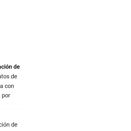
ación de
atos de
ra con
b por
ción de