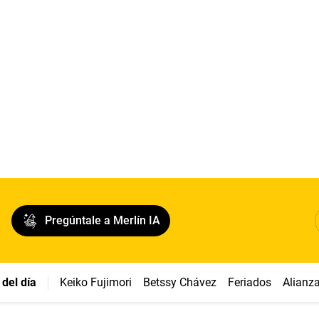
Pregúntale a Merlín IA
del día
Keiko Fujimori
Betssy Chávez
Feriados
Alianz