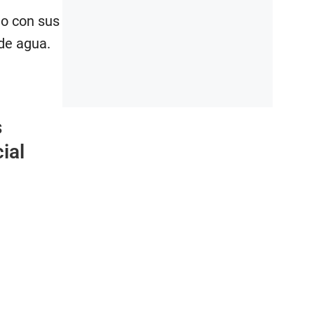
do con sus
de agua.
s
ial