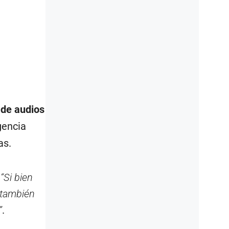
 de audios
gencia
as.
.
“Si bien
 también
”
.