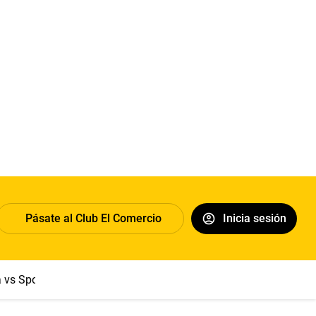
Pásate al Club El Comercio
Inicia sesión
a vs Sport Boys
Jorge Messi
Dólar
Papa León XIV
Congre