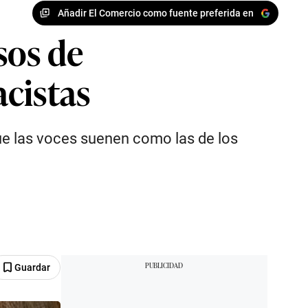
Añadir El Comercio como fuente preferida en
sos de
cistas
que las voces suenen como las de los
Guardar