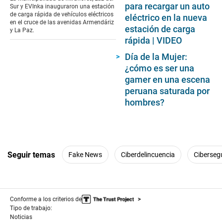
3
para recargar un auto
Sur y EVInka inauguraron una estación
minutes,
de carga rápida de vehículos eléctricos
eléctrico en la nueva
26
en el cruce de las avenidas Armendáriz
seconds
estación de carga
y La Paz.
rápida | VIDEO
Día de la Mujer:
¿cómo es ser una
gamer en una escena
peruana saturada por
hombres?
Seguir temas
Fake News
Ciberdelincuencia
Ciberseg
Conforme a los criterios de
Tipo de trabajo:
Noticias