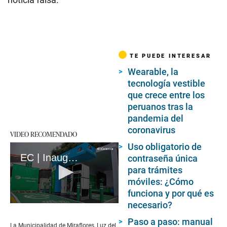
TE PUEDE INTERESAR
Wearable, la
tecnología vestible
que crece entre los
peruanos tras la
pandemia del
coronavirus
VIDEO RECOMENDADO
Uso obligatorio de
EC | Inauguran estación de carga rápida para autos eléctricos
contraseña única
para trámites
móviles: ¿Cómo
funciona y por qué es
necesario?
0
seconds
Paso a paso: manual
of
La Municipalidad de Miraflores, Luz del