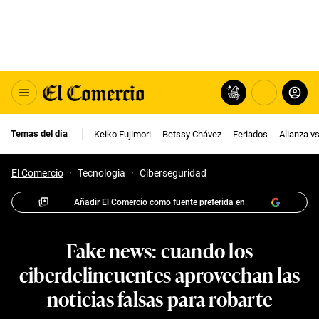
Temas del día
Keiko Fujimori
Betssy Chávez
Feriados
Alianza v
El Comercio
·
Tecnologia
·
Ciberseguridad
Añadir El Comercio como fuente preferida en
Fake news: cuando los
ciberdelincuentes aprovechan las
noticias falsas para robarte