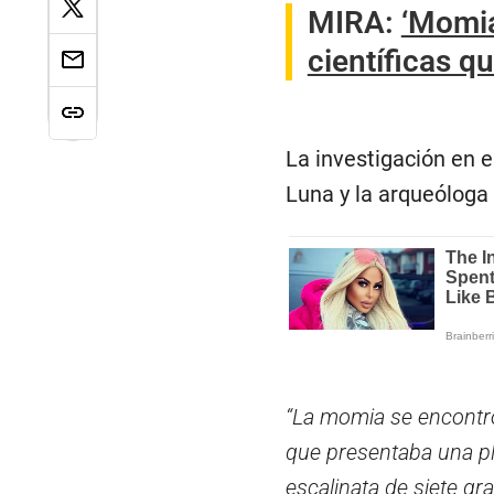
MIRA:
‘Momia
científicas q
La investigación en e
Luna y la arqueólog
“La momia se encontró 
que presentaba una pl
escalinata de siete gra