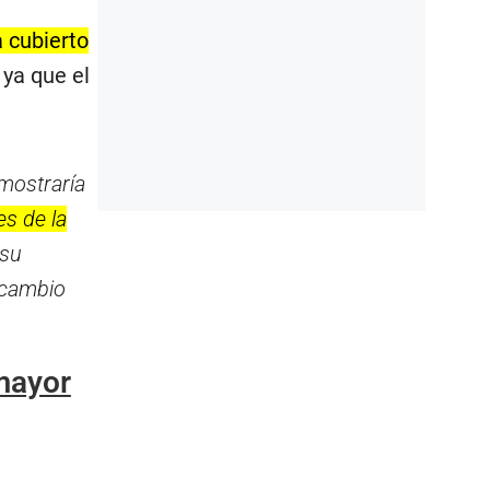
 cubierto
 ya que el
emostraría
s de la
 su
rcambio
 mayor