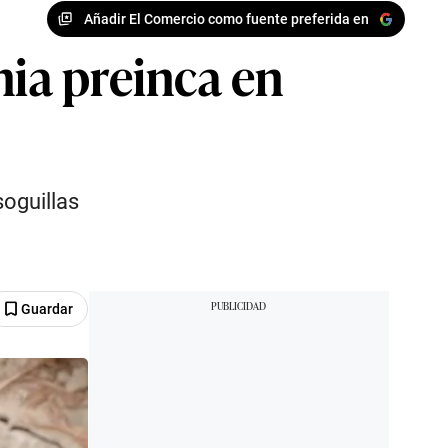
Añadir El Comercio como fuente preferida en
ia preinca en
soguillas
Guardar