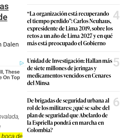
bas
4
“La organización está recuperando
de
el tiempo perdido”: Carlos Neuhaus,
expresidente de Lima 2019, sobre los
retos a un año de Lima 2027 y en qué
más está preocupado el Gobierno
an Dalen
5
Unidad de Investigación: Hallan más
de siete millones de jeringas y
medicamentos vencidos en Cenares
del Minsa
6
De brigadas de seguridad urbana al
rol de los militares: ¿qué se sabe del
plan de seguridad que Abelardo de
ovalada,
la Espriella pondrá en marcha en
a
Colombia?
a boca de