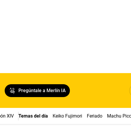
Pregúntale a Merlín IA
ón XIV
Temas del día
Keiko Fujimori
Feriado
Machu Pic