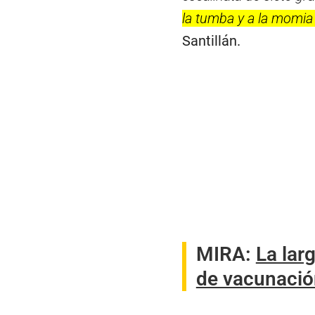
la tumba y a la momia
Santillán.
MIRA:
La lar
de vacunació