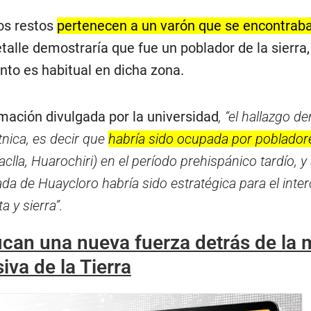
los restos
pertenecen a un varón que se encontraba
talle demostraría que fue un poblador de la sierra,
nto es habitual en dicha zona.
mación divulgada por la universidad
, “el hallazgo d
tnica, es decir que
habría sido ocupada por pobladore
clla, Huarochiri) en el período prehispánico tardío, y
ada de Huaycloro habría sido estratégica para el inte
a y sierra”.
fican una nueva fuerza detrás de la
iva de la Tierra