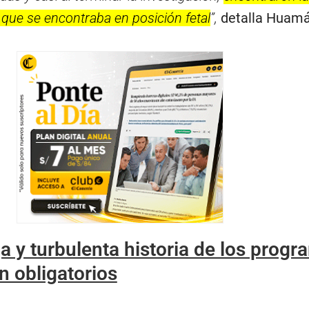
 que se encontraba en posición fetal
”,
detalla Huam
ga y turbulenta historia de los prog
n obligatorios