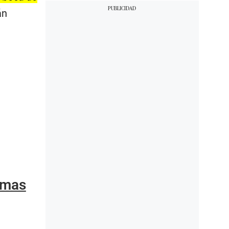
án
ramas