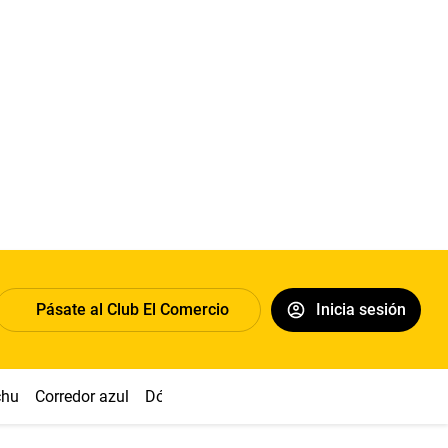
Pásate al Club El Comercio
Inicia sesión
chu
Corredor azul
Dólar
Congreso
Nasca
Acuña
Toled