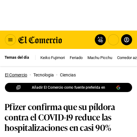
Temas del día
Keiko Fujimori
Feriado
Machu Picchu
Corredor az
El Comercio
·
Tecnologia
·
Ciencias
Añadir El Comercio como fuente preferida en
Pfizer confirma que su píldora
contra el COVID-19 reduce las
hospitalizaciones en casi 90%