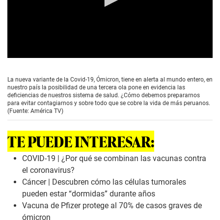
0
s
e
La nueva variante de la Covid-19, Ómicron, tiene en alerta al mundo entero, en
c
nuestro país la posibilidad de una tercera ola pone en evidencia las
o
deficiencias de nuestros sistema de salud. ¿Cómo debemos prepararnos
n
para evitar contagiarnos y sobre todo que se cobre la vida de más peruanos.
d
(Fuente: América TV)
s
o
f
TE PUEDE INTERESAR:
0
s
e
COVID-19 | ¿Por qué se combinan las vacunas contra
c
el coronavirus?
o
n
Cáncer | Descubren cómo las células tumorales
d
pueden estar “dormidas” durante años
s
Vacuna de Pfizer protege al 70% de casos graves de
ómicron