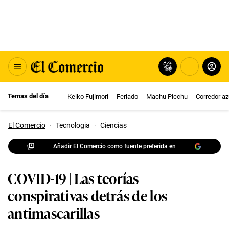
Temas del día
Keiko Fujimori
Feriado
Machu Picchu
Corredor az
El Comercio
·
Tecnologia
·
Ciencias
Añadir El Comercio como fuente preferida en
COVID-19 | Las teorías
conspirativas detrás de los
antimascarillas