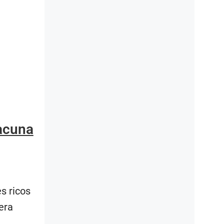
vacuna
es ricos
era