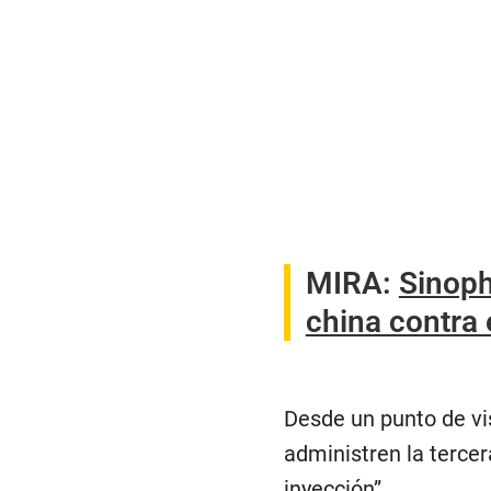
MIRA:
Sinoph
china contra
Desde un punto de vist
administren la terce
inyección”.