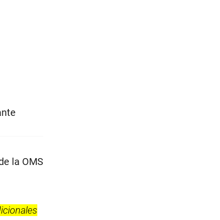
ante
 de la OMS
dicionales