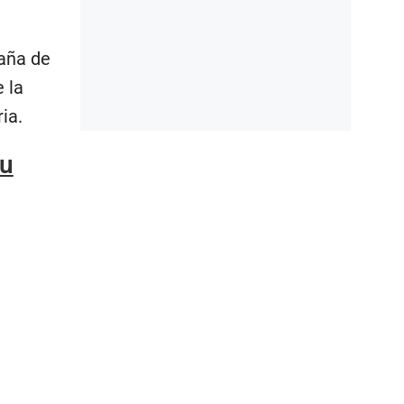
aña de
 la
ia.
su