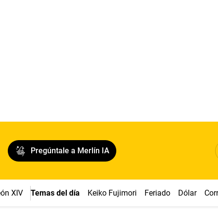
Pregúntale a Merlín IA
ón XIV
Temas del día
Keiko Fujimori
Feriado
Dólar
Cor