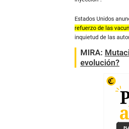
Estados Unidos anun
refuerzo de las vacu
inquietud de las auto
MIRA:
Mutaci
evolución?