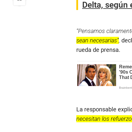
Delta, según 
“Pensamos claramente
sean necesarias”
,
decl
rueda de prensa.
La responsable expli
necesitan los refuerz