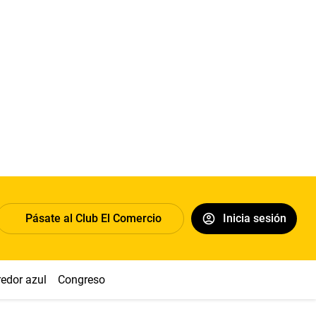
Pásate al Club El Comercio
Inicia sesión
redor azul
Congreso
Nasca
Acuña
Toledo
Sueldo míni