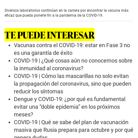
s
e
Diversos laboratorios continúan en la carrera por encontrar la vacuna más
c
eficaz que pueda ponerle fin a la pandemia de la COVID-19.
o
n
d
TE PUEDE INTERESAR
s
o
f
Vacunas contra el COVID-19: estar en Fase 3 no
3
es una garantía de éxito
m
i
COVID-19 | ¿Qué cosas aún no conocemos sobre
n
la inmunidad al coronavirus?
u
t
COVID-19 | Cómo las mascarillas no solo evitan
e
s
la propagación del coronavirus, sino que pueden
,
reducir los síntomas
4
3
Dengue y COVID-19: ¿por qué es fundamental
s
evitar una “doble epidemia” en los próximos
e
c
meses?
o
COVID-19 | Qué se sabe del plan de vacunación
n
d
masiva que Rusia prepara para octubre y por qué
s
genera dudas