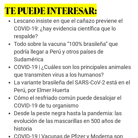
s
TE PUEDE INTERESAR:
o
f
0
Lescano insiste en que el cañazo previene el
s
COVID-19: ¿hay evidencia científica que lo
e
c
respalde?
o
Todo sobre la vacuna “100% brasileña” que
n
d
podría llegar a Perú y otros países de
s
Sudamérica
COVID-19 | ¿Cuáles son los principales animales
que transmiten virus a los humanos?
La variante brasileña del SARS-CoV-2 está en el
Perú, por Elmer Huerta
Cómo el resfriado común puede desalojar el
COVID-19 de tu organismo
Desde la peste negra hasta la pandemia: las
evolución de las mascarillas en 500 años de
historia
COVID-19 | Vacunas de Pfizer y Moderna son