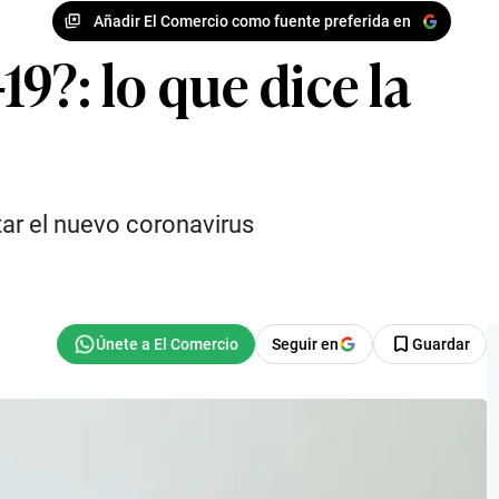
Añadir El Comercio como fuente preferida en
9?: lo que dice la
tar el nuevo coronavirus
Seguir en
Guardar