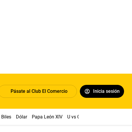
Pásate al Club El Comercio
Inicia sesión
Biles
Dólar
Papa León XIV
U vs Cristal
Congreso
Mach