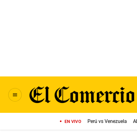
Perú vs Venezuela
A
EN VIVO