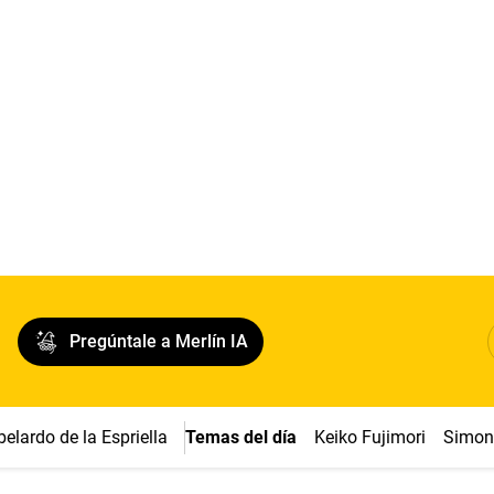
Pregúntale a Merlín IA
belardo de la Espriella
Temas del día
Keiko Fujimori
Simon 