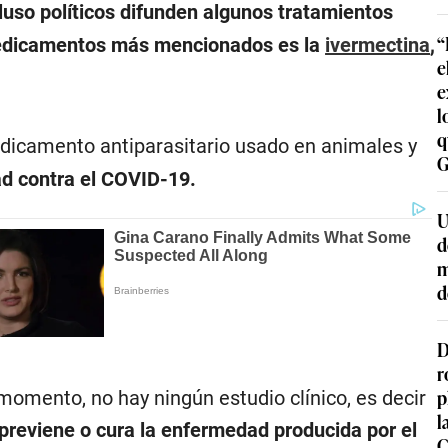
cluso políticos difunden algunos tratamientos
“
medicamentos más mencionados es la
ivermectina
,
e
e
l
q
edicamento antiparasitario usado en animales y
G
ad contra el COVID-19.
U
d
m
d
D
r
p
 momento, no hay ningún estudio clínico, es decir
l
previene o cura la enfermedad producida por el
C