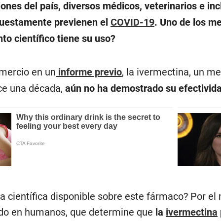
iones del país, diversos médicos, veterinarios e in
puestamente previenen el
COVID-19
. Uno de los 
to científico tiene su uso?
mercio en un
informe previo
, la ivermectina, un m
e una década,
aún no ha demostrado su efectivid
ia científica disponible sobre este fármaco? Por el
ado en humanos, que determine que
la
ivermectina