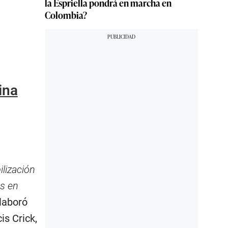
la Espriella pondrá en marcha en
Colombia?
ina
ilización
os en
elaboró
is Crick,