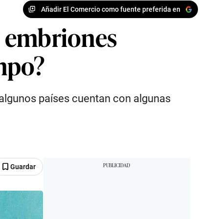
Añadir El Comercio como fuente preferida en
ar embriones
empo?
l, algunos países cuentan con algunas
Guardar