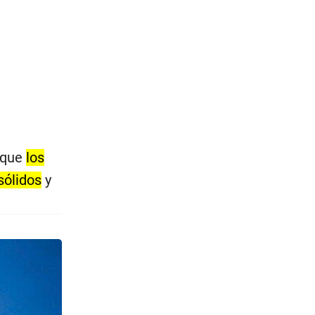
 que
los
sólidos
y