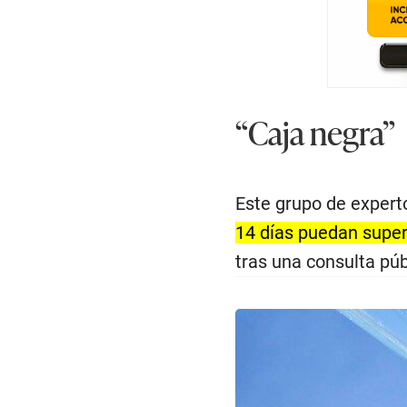
“Caja negra”
Este grupo de expert
14 días puedan super
tras una consulta púb