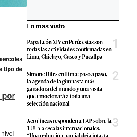
Lo más visto
1
Papa León XIV en Perú: estas son
todas las actividades confirmadas en
Lima, Chiclayo, Cusco y Pucallpa
miércoles
e tipo de
2
Simone Biles en Lima: paso a paso,
la agenda de la gimnasta más
ganadora del mundo y una visita
a por
que emocionará a toda una
selección nacional
3
Aerolíneas responden a LAP sobre la
TUUA a escalas internacionales:
 nivel
“Una reducción parcial deja intacta