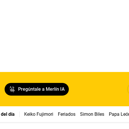
Pregúntale a Merlín IA
del día
Keiko Fujimori
Feriados
Simon Biles
Papa Leó