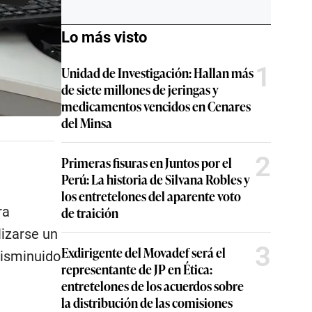
Lo más visto
1
Unidad de Investigación: Hallan más
de siete millones de jeringas y
medicamentos vencidos en Cenares
del Minsa
2
Primeras fisuras en Juntos por el
Perú: La historia de Silvana Robles y
los entretelones del aparente voto
de traición
ra
lizarse un
3
Exdirigente del Movadef será el
disminuido
representante de JP en Ética:
entretelones de los acuerdos sobre
la distribución de las comisiones