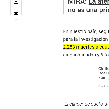
MIRA:
La ate
no es una pri
En nuestro país, segú
para la Investigación
2.288 muertes a cau
diagnosticadas y 6 fa
“El cáncer de cuello 