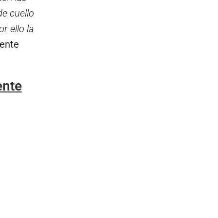
e cuello
r ello la
rente
ente