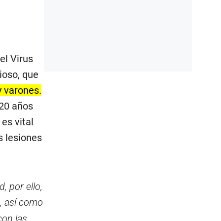
el Virus
ioso, que
y varones.
 20 años
es vital
s lesiones
 por ello,
, así como
con las