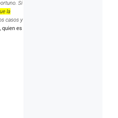
ortuno. Si
ue la
os casos y
,
quien es