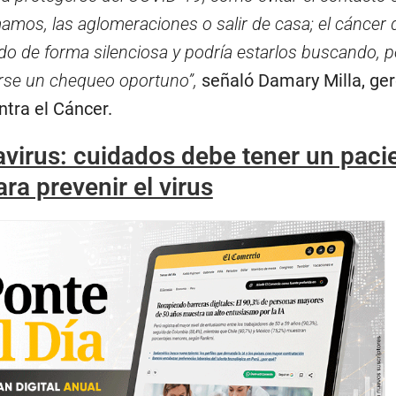
os, las aglomeraciones o salir de casa; el cáncer d
o de forma silenciosa y podría estarlos buscando, po
arse un chequeo oportuno”,
señaló Damary Milla, ge
ntra el Cáncer.
virus: cuidados debe tener un paci
ra prevenir el virus