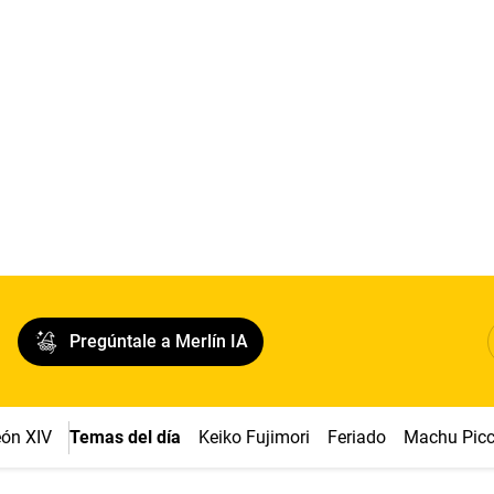
Pregúntale a Merlín IA
ón XIV
Temas del día
Keiko Fujimori
Feriado
Machu Pic