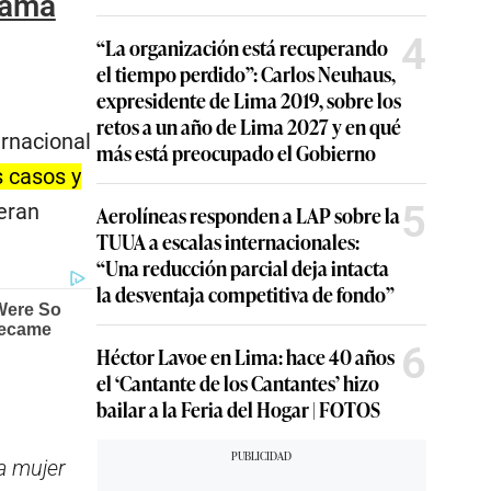
mama
4
“La organización está recuperando
el tiempo perdido”: Carlos Neuhaus,
expresidente de Lima 2019, sobre los
retos a un año de Lima 2027 y en qué
ernacional
más está preocupado el Gobierno
s casos y
5
 eran
Aerolíneas responden a LAP sobre la
TUUA a escalas internacionales:
“Una reducción parcial deja intacta
la desventaja competitiva de fondo”
6
Héctor Lavoe en Lima: hace 40 años
el ‘Cantante de los Cantantes’ hizo
bailar a la Feria del Hogar | FOTOS
a mujer