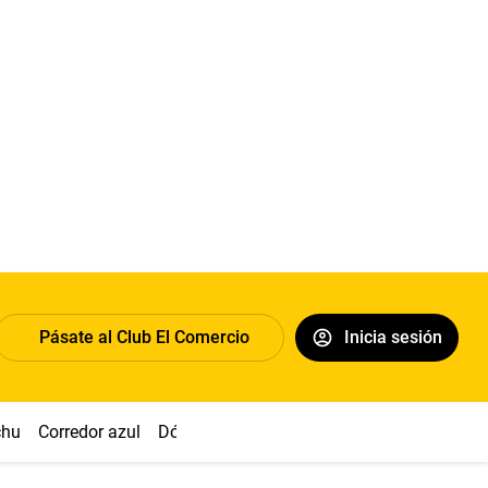
Pásate al Club El Comercio
Inicia sesión
chu
Corredor azul
Dólar
Congreso
Nasca
Acuña
Toled