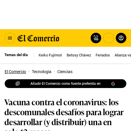
Temas del día
Keiko Fujimori
Betssy Chávez
Feriados
Alianza v
El Comercio
·
Tecnologia
·
Ciencias
Añadir El Comercio como fuente preferida en
Vacuna contra el coronavirus: los
descomunales desafíos para lograr
desarrollar (y distribuir) una en