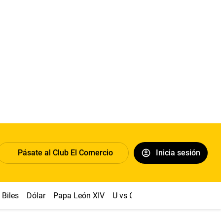
Pásate al Club El Comercio
Inicia sesión
Biles
Dólar
Papa León XIV
U vs Cristal
Congreso
Mach