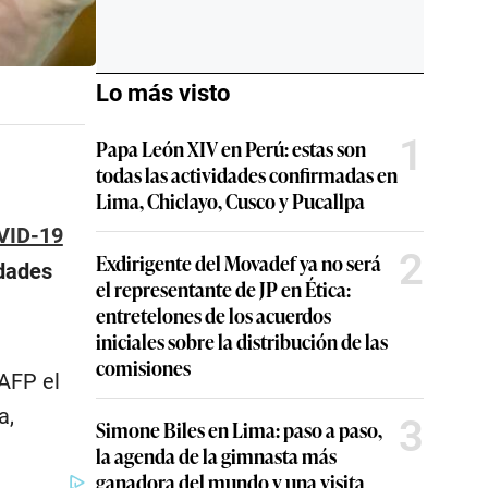
Lo más visto
1
Papa León XIV en Perú: estas son
todas las actividades confirmadas en
Lima, Chiclayo, Cusco y Pucallpa
VID-19
2
Exdirigente del Movadef ya no será
idades
el representante de JP en Ética:
entretelones de los acuerdos
iniciales sobre la distribución de las
comisiones
 AFP el
a,
3
Simone Biles en Lima: paso a paso,
la agenda de la gimnasta más
ganadora del mundo y una visita