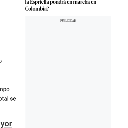
la Espriella pondrá en marcha en
Colombia?
o
empo
otal
se
ayor