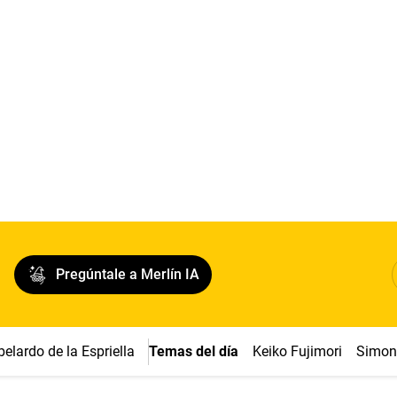
Pregúntale a Merlín IA
belardo de la Espriella
Temas del día
Keiko Fujimori
Simon 