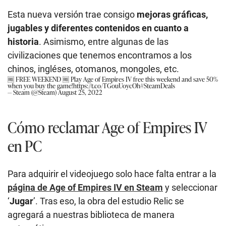
Esta nueva versión trae consigo
mejoras gráficas,
jugables y diferentes contenidos en cuanto a
historia
. Asimismo, entre algunas de las
civilizaciones que tenemos encontramos a los
chinos, ingléses, otomanos, mongoles, etc.
🆓 FREE WEEKEND 🆓 Play Age of Empires IV free this weekend and save 50%
when you buy the game!
https://t.co/TGouUoycOh
#SteamDeals
— Steam (@Steam)
August 25, 2022
Cómo reclamar Age of Empires IV
en PC
Para adquirir el videojuego solo hace falta entrar a la
página de Age of Empires IV en Steam
y seleccionar
‘
Jugar
’. Tras eso, la obra del estudio Relic se
agregará a nuestras biblioteca de manera