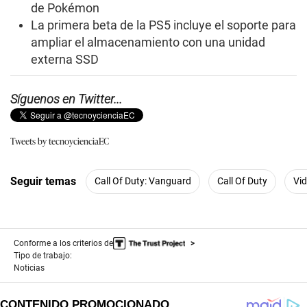
de Pokémon
La primera beta de la PS5 incluye el soporte para
ampliar el almacenamiento con una unidad
externa SSD
Síguenos en Twitter...
Tweets by tecnoycienciaEC
Seguir temas
Call Of Duty: Vanguard
Call Of Duty
Vi
Conforme a los criterios de
Tipo de trabajo:
Noticias