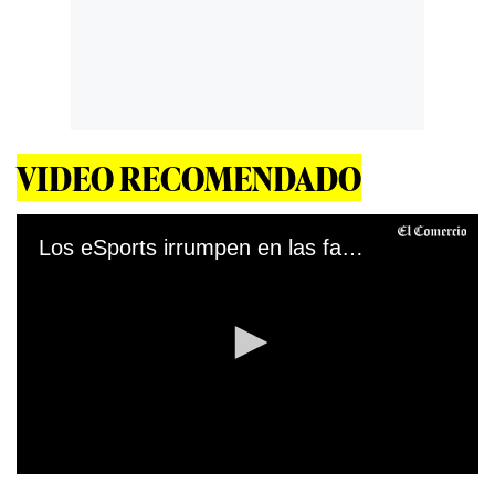
VIDEO RECOMENDADO
Los eSports irrumpen en las favelas de Rio de Janeiro
0