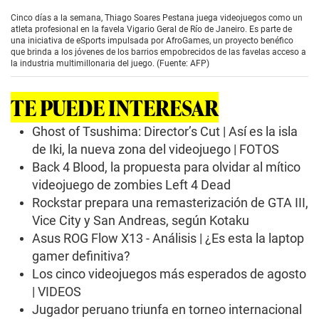
s
e
Cinco días a la semana, Thiago Soares Pestana juega videojuegos como un
c
atleta profesional en la favela Vigario Geral de Río de Janeiro. Es parte de
o
una iniciativa de eSports impulsada por AfroGames, un proyecto benéfico
n
que brinda a los jóvenes de los barrios empobrecidos de las favelas acceso a
d
la industria multimillonaria del juego. (Fuente: AFP)
s
o
f
TE PUEDE INTERESAR
0
s
e
Ghost of Tsushima: Director’s Cut | Así es la isla
c
de Iki, la nueva zona del videojuego | FOTOS
o
n
Back 4 Blood, la propuesta para olvidar al mítico
d
videojuego de zombies Left 4 Dead
s
Rockstar prepara una remasterización de GTA III,
Vice City y San Andreas, según Kotaku
Asus ROG Flow X13 - Análisis | ¿Es esta la laptop
gamer definitiva?
Los cinco videojuegos más esperados de agosto
| VIDEOS
Jugador peruano triunfa en torneo internacional