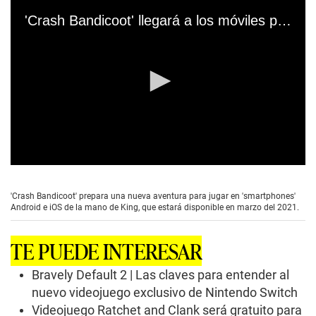
'Crash Bandicoot' llegará a los móviles para el 2021
0
s
e
'Crash Bandicoot' prepara una nueva aventura para jugar en 'smartphones'
c
Android e iOS de la mano de King, que estará disponible en marzo del 2021.
o
n
d
TE PUEDE INTERESAR
s
o
f
Bravely Default 2 | Las claves para entender al
0
nuevo videojuego exclusivo de Nintendo Switch
s
e
Videojuego Ratchet and Clank será gratuito para