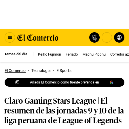
Temas del día
Keiko Fujimori
Feriado
Machu Picchu
Corredor az
El Comercio
·
Tecnologia
·
E Sports
Añadir El Comercio como fuente preferida en
Claro Gaming Stars League | El
resumen de las jornadas 9 y 10 de la
liga peruana de League of Legends