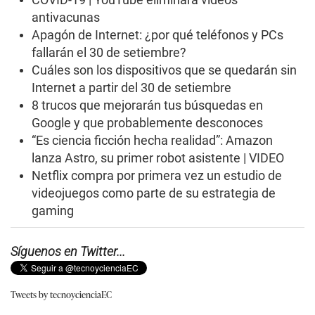
m
antivacunas
i
n
Apagón de Internet: ¿por qué teléfonos y PCs
u
t
fallarán el 30 de setiembre?
e
Cuáles son los dispositivos que se quedarán sin
,
2
Internet a partir del 30 de setiembre
s
8 trucos que mejorarán tus búsquedas en
e
c
Google y que probablemente desconoces
o
“Es ciencia ficción hecha realidad”: Amazon
n
d
lanza Astro, su primer robot asistente | VIDEO
s
Netflix compra por primera vez un estudio de
videojuegos como parte de su estrategia de
gaming
Síguenos en Twitter...
Tweets by tecnoycienciaEC