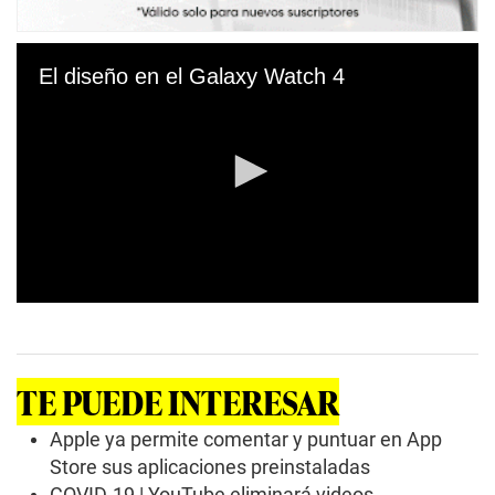
El diseño en el Galaxy Watch 4
0
s
e
c
o
TE PUEDE INTERESAR
n
d
s
Apple ya permite comentar y puntuar en App
o
Store sus aplicaciones preinstaladas
f
1
COVID-19 | YouTube eliminará videos