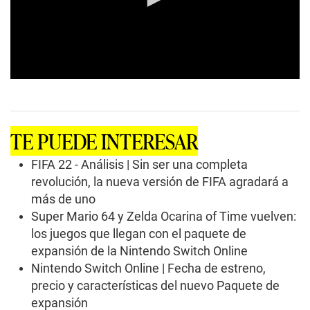
0
s
e
c
o
TE PUEDE INTERESAR
n
d
s
FIFA 22 - Análisis | Sin ser una completa
o
revolución, la nueva versión de FIFA agradará a
f
1
más de uno
m
Super Mario 64 y Zelda Ocarina of Time vuelven:
i
n
los juegos que llegan con el paquete de
u
t
expansión de la Nintendo Switch Online
e
Nintendo Switch Online | Fecha de estreno,
,
2
precio y características del nuevo Paquete de
s
expansión
e