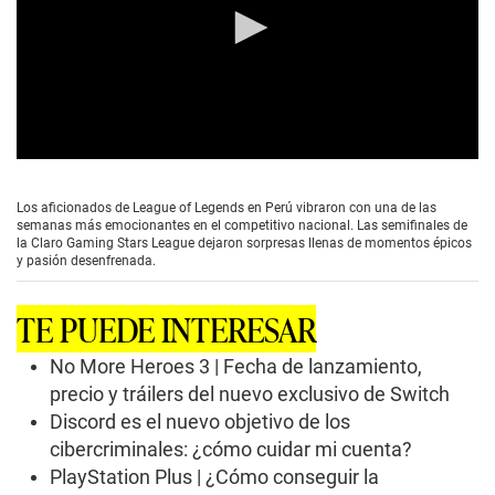
0
s
e
Los aficionados de League of Legends en Perú vibraron con una de las
c
semanas más emocionantes en el competitivo nacional. Las semifinales de
o
la Claro Gaming Stars League dejaron sorpresas llenas de momentos épicos
n
y pasión desenfrenada.
d
s
o
TE PUEDE INTERESAR
f
0
s
No More Heroes 3 | Fecha de lanzamiento,
e
precio y tráilers del nuevo exclusivo de Switch
c
o
Discord es el nuevo objetivo de los
n
cibercriminales: ¿cómo cuidar mi cuenta?
d
s
PlayStation Plus | ¿Cómo conseguir la