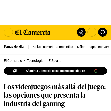
Temas del día
Keiko Fujimori
Simon Biles
Dólar
Papa León XIV
El Comercio
·
Tecnologia
·
E Sports
Añadir El Comercio como fuente preferida en
Los videojuegos más allá del juego:
las opciones que presenta la
industria del gaming