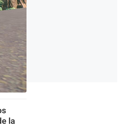
os
e la