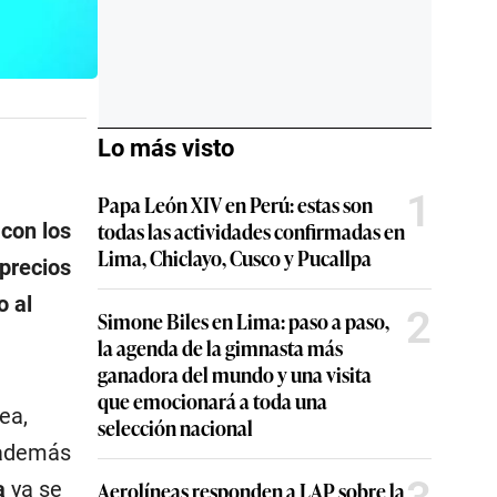
Lo más visto
1
Papa León XIV en Perú: estas son
todas las actividades confirmadas en
con los
Lima, Chiclayo, Cusco y Pucallpa
 precios
o al
2
Simone Biles en Lima: paso a paso,
la agenda de la gimnasta más
ganadora del mundo y una visita
que emocionará a toda una
ea,
selección nacional
 además
Aerolíneas responden a LAP sobre la
a
ya se