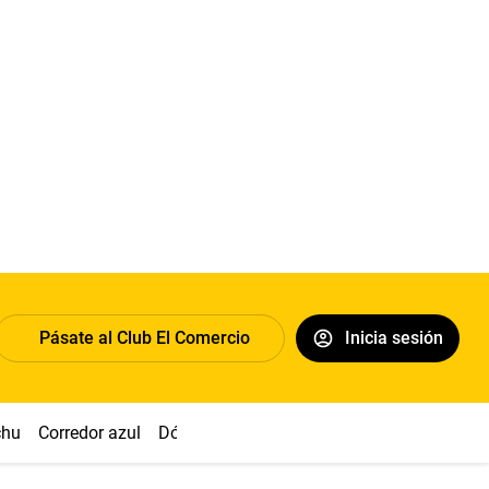
Pásate al Club El Comercio
Inicia sesión
chu
Corredor azul
Dólar
Congreso
Nasca
Acuña
Toled