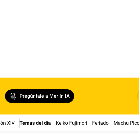
Pregúntale a Merlín IA
ón XIV
Temas del día
Keiko Fujimori
Feriado
Machu Pic