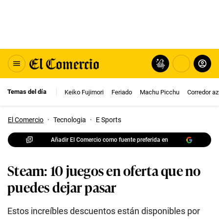
Temas del día
Keiko Fujimori
Feriado
Machu Picchu
Corredor az
El Comercio
·
Tecnologia
·
E Sports
Añadir El Comercio como fuente preferida en
Steam: 10 juegos en oferta que no
puedes dejar pasar
Estos increíbles descuentos están disponibles por