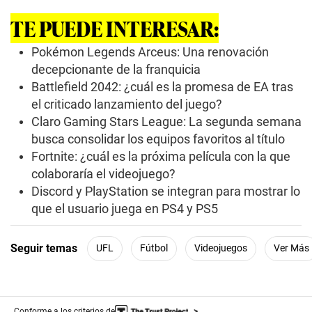
d
s
TE PUEDE INTERESAR:
o
f
4
Pokémon Legends Arceus: Una renovación
m
decepcionante de la franquicia
i
n
Battlefield 2042: ¿cuál es la promesa de EA tras
u
el criticado lanzamiento del juego?
t
e
Claro Gaming Stars League: La segunda semana
s
,
busca consolidar los equipos favoritos al título
3
Fortnite: ¿cuál es la próxima película con la que
7
s
colaboraría el videojuego?
e
Discord y PlayStation se integran para mostrar lo
c
o
que el usuario juega en PS4 y PS5
n
d
s
Seguir temas
UFL
Fútbol
Videojuegos
Ver Más
Conforme a los criterios de