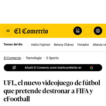
Temas del día
Keiko Fujimori
Betssy Chávez
Feriados
Alianza v
El Comercio
·
Tecnologia
·
E Sports
Añadir El Comercio como fuente preferida en
UFL, el nuevo videojuego de fútbol
que pretende destronar a FIFA y
eFootball