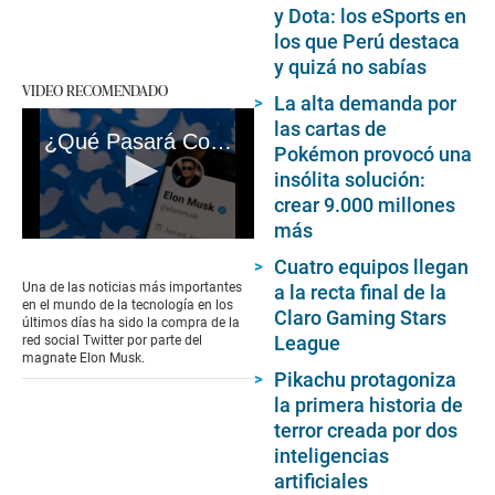
y Dota: los eSports en
los que Perú destaca
y quizá no sabías
VIDEO RECOMENDADO
La alta demanda por
las cartas de
¿Qué Pasará Con Twitter? - #VideosEC
Pokémon provocó una
insólita solución:
crear 9.000 millones
más
0
seconds
Cuatro equipos llegan
of
Una de las noticias más importantes
a la recta final de la
3
en el mundo de la tecnología en los
Claro Gaming Stars
minutes,
últimos días ha sido la compra de la
29
League
red social Twitter por parte del
seconds
magnate Elon Musk.
Pikachu protagoniza
la primera historia de
terror creada por dos
inteligencias
artificiales