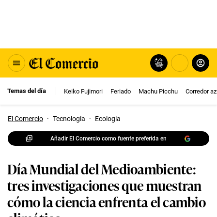
Temas del día
Keiko Fujimori
Feriado
Machu Picchu
Corredor az
El Comercio
·
Tecnologia
·
Ecologia
Añadir El Comercio como fuente preferida en
Día Mundial del Medioambiente:
tres investigaciones que muestran
cómo la ciencia enfrenta el cambio