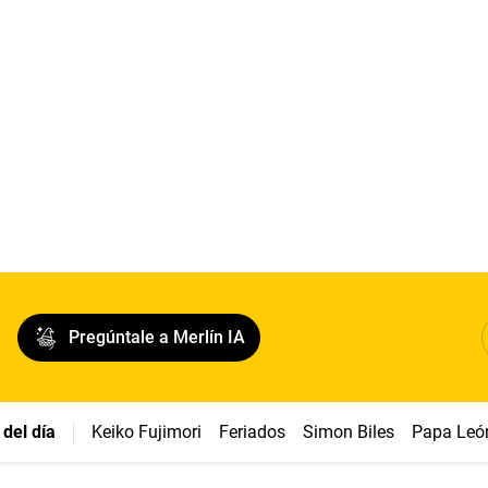
Pregúntale a Merlín IA
del día
Keiko Fujimori
Feriados
Simon Biles
Papa Leó