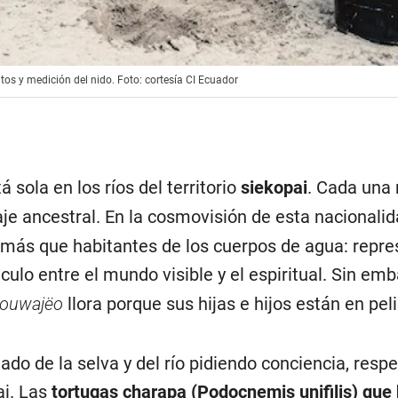
os y medición del nido. Foto: cortesía CI Ecuador
á sola en los ríos del territorio
siekopai
. Cada una 
aje ancestral. En la cosmovisión de esta nacionali
más que habitantes de los cuerpos de agua: represe
culo entre el mundo visible y el espiritual. Sin em
ouwajëo
llora porque sus hijas e hijos están en peli
mado de la selva y del río pidiendo conciencia, resp
ai. Las
tortugas charapa
(Podocnemis unifilis)
que 