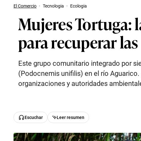
El Comercio
·
Tecnologia
·
Ecologia
Mujeres Tortuga: l
para recuperar las
Este grupo comunitario integrado por si
(Podocnemis unifilis) en el río Aguaric
organizaciones y autoridades ambiental
Escuchar
Leer resumen