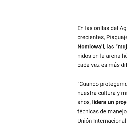
En las orillas del 
crecientes, Piaguaj
Nomiowa’i
, las
“muj
nidos en la arena h
cada vez es más dif
“Cuando protegemos 
nuestra cultura y m
años,
lidera un pro
técnicas de manejo
Unión Internacional