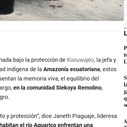
L
P
t
nada bajo la protección de
Koouwajëo
, la jefa y
L
dad indígena de la
Amazonía ecuatoriana
, estos
S
ntan la memoria viva, el equilibrio del
l
bargo,
en la comunidad
Siekoya Remolino
,
g
gro.
q
s
eto y protección”, dice Janeth Piaguaje, lideresa
A
habitan el río Aguarico enfrentan una