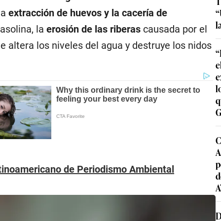
T
“
la
extracción de huevos y la cacería de
l
asolina, la
erosión de las riberas
causada por el
e altera los niveles del agua y destruye los nidos
“
e
e
l
q
G
C
A
p
Latinoamericano de Periodismo Ambiental
d
A
D